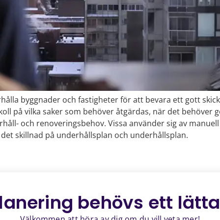
hålla byggnader och fastigheter för att bevara ett gott skic
a koll på vilka saker som behöver åtgärdas, när det behöver g
rhåll- och renoveringsbehov. Vissa använder sig av manuell
r det skillnad på underhållsplan och underhållsplan.
lanering behövs ett
lätt
Välkommen att höra av dig om du vill veta mer!