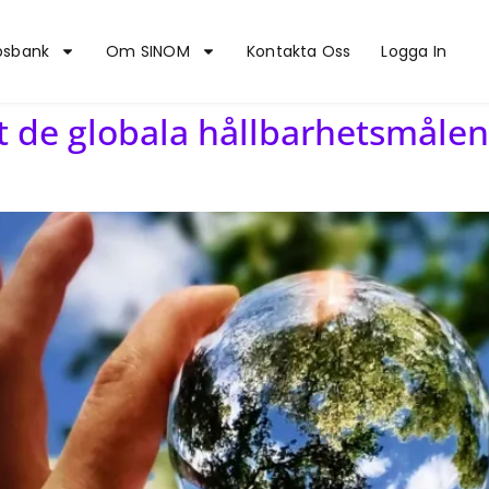
psbank
Om SINOM
Kontakta Oss
Logga In
t de globala hållbarhetsmåle