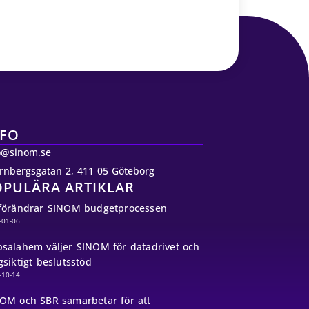
NFO
o@sinom.se
rnbergsgatan 2, 411 05 Göteborg
OPULÄRA ARTIKLAR
förändrar SINOM budgetprocessen
-01-06
salahem väljer SINOM för datadrivet och
gsiktigt beslutsstöd
-10-14
OM och SBR samarbetar för att