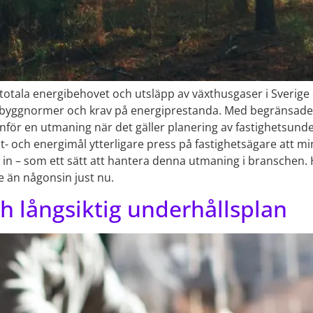
 totala energibehovet och utsläpp av växthusgaser i Sverig
s byggnormer och krav på energiprestanda. Med begränsade
inför en utmaning när det gäller planering av fastighetsund
at- och energimål ytterligare press på fastighetsägare att m
n – som ett sätt att hantera denna utmaning i branschen. 
e än någonsin just nu.
ch långsiktig underhållsplan