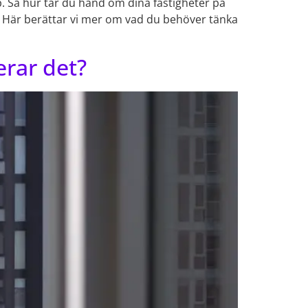
p. Så hur tar du hand om dina fastigheter på
p? Här berättar vi mer om vad du behöver tänka
erar det?