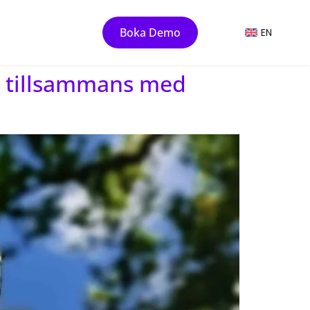
Boka Demo
EN
n tillsammans med