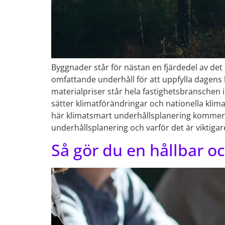
Byggnader står för nästan en fjärdedel av det
omfattande underhåll för att uppfylla dagen
materialpriser står hela fastighetsbranschen 
sätter klimatförändringar och nationella klim
här klimatsmart underhållsplanering kommer i
underhållsplanering och varför det är viktigar
Så gör du en hållbar o