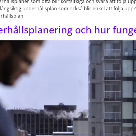
hållsplaner som ofta blir kortsitkiga och svåra att följa up
 långsiktig underhållsplan som också blir enkel att följa up
erhållsplan.
rhållsplanering och hur fung