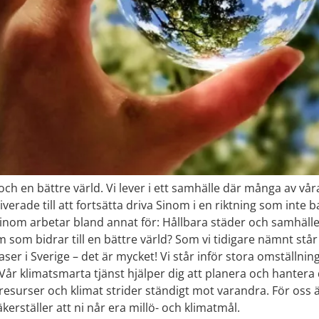
h en bättre värld. Vi lever i ett samhälle där många av våra 
iverade till att fortsätta driva Sinom i en riktning som inte b
å Sinom arbetar bland annat för: Hållbara städer och samhäl
om bidrar till en bättre värld? Som vi tidigare nämnt står
er i Sverige – det är mycket! Vi står inför stora omställni
Vår klimatsmarta tjänst hjälper dig att planera och hanter
surser och klimat strider ständigt mot varandra. För oss ä
kerställer att ni når era millö- och klimatmål.