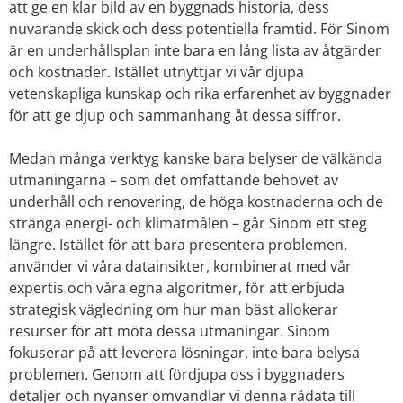
att ge en klar bild av en byggnads historia, dess
nuvarande skick och dess potentiella framtid. För Sinom
är en underhållsplan inte bara en lång lista av åtgärder
och kostnader. Istället utnyttjar vi vår djupa
vetenskapliga kunskap och rika erfarenhet av byggnader
för att ge djup och sammanhang åt dessa siffror.
Medan många verktyg kanske bara belyser de välkända
utmaningarna – som det omfattande behovet av
underhåll och renovering, de höga kostnaderna och de
stränga energi- och klimatmålen – går Sinom ett steg
längre. Istället för att bara presentera problemen,
använder vi våra datainsikter, kombinerat med vår
expertis och våra egna algoritmer, för att erbjuda
strategisk vägledning om hur man bäst allokerar
resurser för att möta dessa utmaningar. Sinom
fokuserar på att leverera lösningar, inte bara belysa
problemen.
Genom att fördjupa oss i byggnaders
detaljer och nyanser omvandlar vi denna rådata till