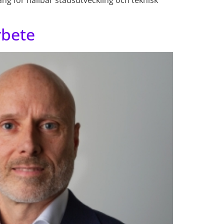
ng för hållbar stadsutveckling och teknisk
rbete