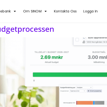
psbank
Om SINOM
Kontakta Oss
Logga In
udgetprocessen