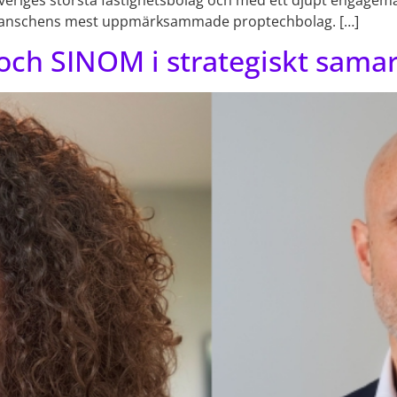
veriges största fastighetsbolag och med ett djupt engagema
av branschens mest uppmärksammade proptechbolag. […]
och SINOM i strategiskt sama