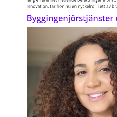
lång erfarenhet i ledande befattningar inom S
innovation, tar hon nu en nyckelroll i ett 
Byggingenjörstjänster 