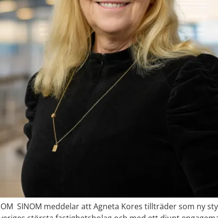
NOM SINOM meddelar att Agneta Kores tillträder som ny sty