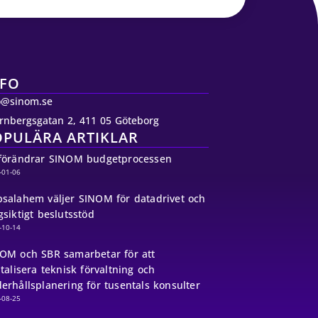
NFO
o@sinom.se
rnbergsgatan 2, 411 05 Göteborg
OPULÄRA ARTIKLAR
förändrar SINOM budgetprocessen
-01-06
salahem väljer SINOM för datadrivet och
gsiktigt beslutsstöd
-10-14
OM och SBR samarbetar för att
italisera teknisk förvaltning och
erhållsplanering för tusentals konsulter
-08-25