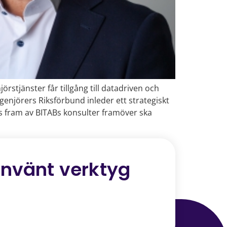
stjänster får tillgång till datadriven och
enjörers Riksförbund inleder ett strategiskt
 fram av BITABs konsulter framöver ska
använt verktyg