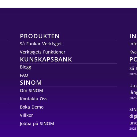
PRODUKTEN
I
Så Funkar Verktyget
inf
Verktygets Funktioner
Kva
KUNSKAPSBANK
P
Blogg
Så 
2026
FAQ
SINOM
Upp
Om SINOM
lån
Kontakta Oss
2025
Boka Demo
SIN
Villkor
dig
und
Jobba på SINOM
2025